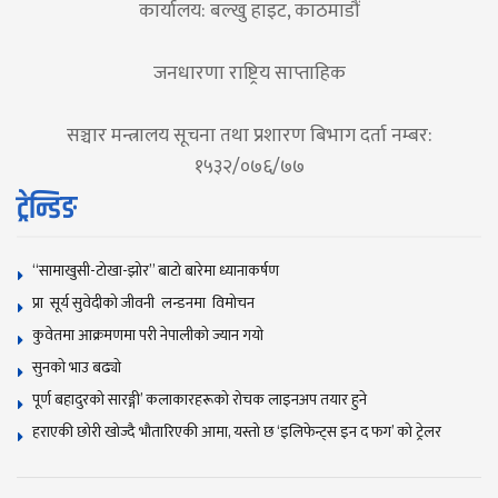
कार्यालय: बल्खु हाइट, काठमाडौं
जनधारणा राष्ट्रिय साप्ताहिक
सञ्चार मन्त्रालय सूचना तथा प्रशारण बिभाग दर्ता नम्बर:
१५३२/०७६/७७
ट्रेन्डिङ
“सामाखुसी-टोखा-झोर” बाटो बारेमा ध्यानाकर्षण
प्रा सूर्य सुवेदीको जीवनी लन्डनमा विमोचन
कुवेतमा आक्रमणमा परी नेपालीको ज्यान गयाे
सुनकाे भाउ बढ्याे
पूर्ण बहादुरको सारङ्गी’ कलाकारहरूको रोचक लाइनअप तयार हुने
हराएकी छोरी खोज्दै भौतारिएकी आमा, यस्तो छ ‘इलिफेन्ट्स इन द फग’ को ट्रेलर