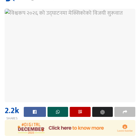
2.2k
SHARES