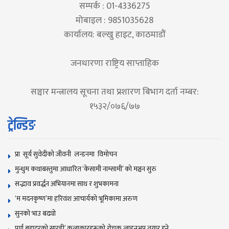
सम्पर्क : 01-4336275
मोबाइल : 9851035628
कार्यालय: बल्खु हाइट, काठमाडौं
जनधारणा राष्ट्रिय साप्ताहिक
सञ्चार मन्त्रालय सूचना तथा प्रशारण बिभाग दर्ता नम्बर:
१५३२/०७६/७७
ट्रेन्डिङ
प्रा सूर्य सुवेदीको जीवनी लन्डनमा विमोचन
मुन्धुम कथाबस्तुमा आधारित ‘केसामी नाम्सामी’ काे मञ्चन सुरु
सद्भाव प्रवर्द्धन अभियानमा साथ र शुभकामना
‘म मदनकृष्ण’मा हरिवंश आचार्यको भूमिकामा अरुण
सुनकाे भाउ बढ्याे
पूर्ण बहादुरको सारङ्गी’ कलाकारहरूको रोचक लाइनअप तयार हुने