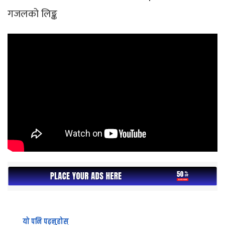
गजलको लिङ्क
यो पनि पढ्नुहोस्