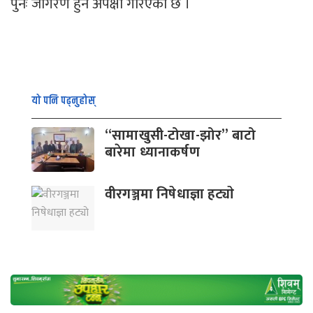
पुनः जागरण हुने अपेक्षा गरिएको छ ।
यो पनि पढ्नुहोस्
“सामाखुसी-टोखा-झोर” बाटो
बारेमा ध्यानाकर्षण
वीरगञ्जमा निषेधाज्ञा हट्याे