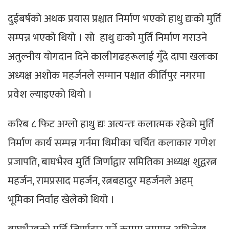
दुईबर्षकाे अथक प्रयास प्रश्चात निर्माण भएकाे हाथु द्यःको मुर्ति
सम्पन्न भएकाे थियाे । साे हाथु द्यःको मुर्ति निर्माण गराउने
अतुल्नीय याेगदान दिने कालीगढहरूलाई गुँदे दापा खलःका
अध्यक्ष अशोक महर्जनले सम्मान पश्चात कीर्तिपुर नगरमा
प्रवेश ल्याइएकाे थियाे ।
करिब ८ फिट अग्लो हाथु द्यः अत्यन्तः कलात्मक रहेको मुर्ति
निर्माण कार्य सम्पन्न गर्नमा थिमीका चर्चित कलाकार गणेश
प्रजापति, बाघभैरव मुर्ति जिर्णाद्वार समितिका अध्यक्ष शुद्वरत्न
महर्जन, रामप्रसाद महर्जन, रत्नबहादुर महर्जनले अहम्
भूमिका निर्वाह खेलेको थियो ।