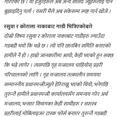
गरिएको छ । यो हजुरहरुले अब अन्य सांसद ज्यूहरुलाई पनि
बुझाइदिनु पर्ला । यसरी मैले अब सकेसम्म स्पष्ट पार्न खोजे ।
रसुवा र कोराला नाकाबाट गाडी भित्रिएकोबारे
दोस्रो विषय रसुवा र कोराला नाकाबाट गाडीहरु ल्याउँदा
गडबडी भयो कि भन्ने छ । त्यो पनि छानबिन समिति बनाएको
हामीले नै हो । हाम्रो जानकारीमा आयो, केही भएको हुन सक्छ
कि भन्ने लागेर । त्यसपछि गृह मन्त्रालय चाहियोस् प्रहरी
परिचालनको लागि । गृह मन्त्रालय तत्कालीन समयमा
सम्माननीय प्रधानमन्त्रीज्युले हेरिराख्नु भएको थियो, भनेपछि
तुरुन्तै हामीले प्रधानमन्त्री कार्यालयसँग समन्वय गरेर अर्थ
मन्त्रालय, भन्सार विभागका केही साथीहरु र सशस्त्र
प्रहरीलाई मोबिलाइजर टास्क फोर्स बनाएर तुरुन्तै गडबडी