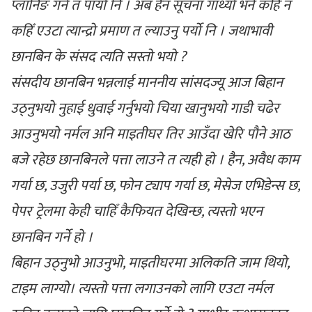
प्लानिङ गर्न त पायो नि । अब हैन सूचना गाथ्यो भने कहिँ न
कहिँ एउटा त्यान्द्रो प्रमाण त ल्याउनु पर्यो नि । जथाभावी
छानबिन के संसद त्यति सस्तो भयो ?
संसदीय छानबिन भन्नलाई माननीय सांसदज्यू आज बिहान
उठ्नुभयो नुहाई धुवाई गर्नुभयो चिया खानुभयो गाडी चढेर
आउनुभयो नर्मल अनि माइतीघर तिर आउँदा खेरि पौने आठ
बजे रहेछ छानबिनले पत्ता लाउने त त्यही हो । हैन, अवैध काम
गर्या छ, उजुरी पर्या छ, फोन ट्याप गर्या छ, मेसेज एभिडेन्स छ,
पेपर ट्रेलमा केही चाहिँ कैफियत देखिन्छ, त्यस्तो भएन
छानबिन गर्ने हो ।
बिहान उठ्नुभो आउनुभो, माइतीघरमा अलिकति जाम थियो,
टाइम लाग्यो। त्यस्तो पत्ता लगाउनको लागि एउटा नर्मल