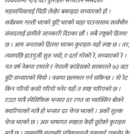
विधेयकमा ५/६ वटा कुराहरु सच्याउन संसदको
महासचिवलाई चिठी लेखेर बकाइदा सच्याएको हो ।
सर्वप्रथम गल्ती भएको त्रुटि भएको थाहा पाउनासाथ सार्वभौम
संसदलाई हामीले जानकारी दिएका छौं । सबै राष्ट्रको हितमा
छ । आम जनताको हितमा भएका कुराहरु यहाँ स्पष्ट छ । तर,
त्यसपछि हाउगुजी सुरु भयो, ए दर्ता गरेको रे, सच्याएको रे ।
गत वर्ष नेकपा एमाले र नेपाली कांग्रेसको सरकारले ७३ वटा
त्रुटि सच्याएको थियो । यसमा छलफल गर्न सकिन्छ । यो रेट
किन गरियो कसो गरियो भनेर यहाँ त स्पष्ट पारिएको छ ।
एउटा मात्रै स्पेसिफिक भन्सार दर रगत वा भ्याक्सिन बोक्ने
क्यारियरको मात्रै हो भन्सार दर चेन्ज भएको । अर्को शुल्क
चेन्ज भएको छ । अरु भाषागत स्पष्टता केही छुटेको कुराहरु
मात्रै छ । त्यसपछि हप्ताभरि पत्रिकाहरुले यसलाई उछालेर के