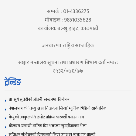
सम्पर्क : 01-4336275
मोबाइल : 9851035628
कार्यालय: बल्खु हाइट, काठमाडौं
जनधारणा राष्ट्रिय साप्ताहिक
सञ्चार मन्त्रालय सूचना तथा प्रशारण बिभाग दर्ता नम्बर:
१५३२/०७६/७७
ट्रेन्डिङ
प्रा सूर्य सुवेदीको जीवनी लन्डनमा विमोचन
नेपालभाषाकाे `तय्गु खःसा ति अय्लाः लिसा´ म्यूजिक भिडियाे सार्वजनिक
केयुको उपकुलपति छनोट प्रक्रिया पारदर्शी बनाउन माग
बोलबम यात्राकाे अन्तिम दिन भक्तजन सुन्दरीजलमा भेला
संविधान संशोधनकाे विषयलाई लिएर उपशङ्का व्यक्त हुन थाल्याे