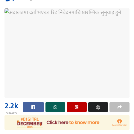
2.2k
SHARES