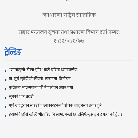
जनधारणा राष्ट्रिय साप्ताहिक
सञ्चार मन्त्रालय सूचना तथा प्रशारण बिभाग दर्ता नम्बर:
१५३२/०७६/७७
ट्रेन्डिङ
“सामाखुसी-टोखा-झोर” बाटो बारेमा ध्यानाकर्षण
प्रा सूर्य सुवेदीको जीवनी लन्डनमा विमोचन
कुवेतमा आक्रमणमा परी नेपालीको ज्यान गयाे
सुनकाे भाउ बढ्याे
पूर्ण बहादुरको सारङ्गी’ कलाकारहरूको रोचक लाइनअप तयार हुने
हराएकी छोरी खोज्दै भौतारिएकी आमा, यस्तो छ ‘इलिफेन्ट्स इन द फग’ को ट्रेलर