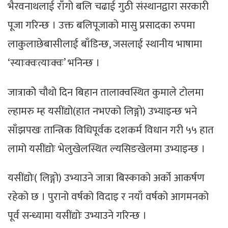
भैरवनाथलाई राँगो बलि चढाई गुठी संस्थानद्वारा सरकारी
पूजा गरिन्छ । उक्त बलिपूजाको मासु प्रसादका रुपमा
लाकुलाछेबासीलाई बाँडिन्छ, जसलाई स्थानीय भाषामा
‘स्याःक्वःत्याःक्वः’ भनिन्छ ।
जात्राकोे चौथो दिन बिहान तालाक्वस्थित कुमाले टोलमा
ल्हामरु म्ह यसींद्यो(हात नभएको लिङ्गो) उभ्याइन्छ भने
साँझपखः तान्त्रिक विधिपूर्वक दशकर्म विधान गरी ५५ हात
लामो यसींद्योः भेलुखेलस्थित ल्यसिङखेलमा उभ्याइन्छ ।
यसींद्योः( लिङ्गो) उभ्याउने जात्रा बिस्काको अर्को आकर्षण
रहेको छ । पुरानो वर्षको विदाइ र नयाँ वर्षको आगमनको
पूर्व सन्ध्यामा यसींद्योः उभ्याउने गरिन्छ ।