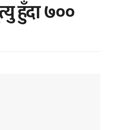
यु हुँदा ७००