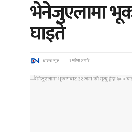
भेनेजुएलामा भूक
घाइते
धारणा न्यूज
१ महिना अगाडि