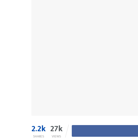
2.2k
27k
SHARES
VIEWS