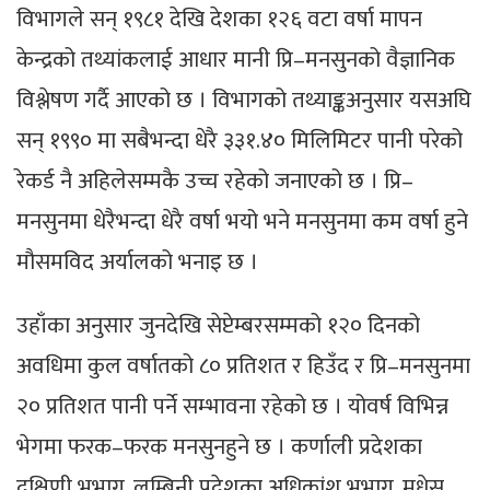
विभागले सन् १९८१ देखि देशका १२६ वटा वर्षा मापन
केन्द्रको तथ्यांकलाई आधार मानी प्रि–मनसुनको वैज्ञानिक
विश्लेषण गर्दै आएको छ । विभागको तथ्याङ्कअनुसार यसअघि
सन् १९९० मा सबैभन्दा धेरै ३३१.४० मिलिमिटर पानी परेको
रेकर्ड नै अहिलेसम्मकै उच्च रहेको जनाएको छ । प्रि–
मनसुनमा धेरैभन्दा धेरै वर्षा भयो भने मनसुनमा कम वर्षा हुने
मौसमविद अर्यालको भनाइ छ ।
उहाँका अनुसार जुनदेखि सेप्टेम्बरसम्मको १२० दिनको
अवधिमा कुल वर्षातको ८० प्रतिशत र हिउँद र प्रि–मनसुनमा
२० प्रतिशत पानी पर्ने सम्भावना रहेको छ । योवर्ष विभिन्न
भेगमा फरक–फरक मनसुनहुने छ । कर्णाली प्रदेशका
दक्षिणी भूभाग, लुम्बिनी प्रदेशका अधिकांश भूभाग, मधेस