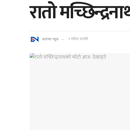
रातो मच्छिन्द्
धारणा न्यूज
२ महिना अगाडि