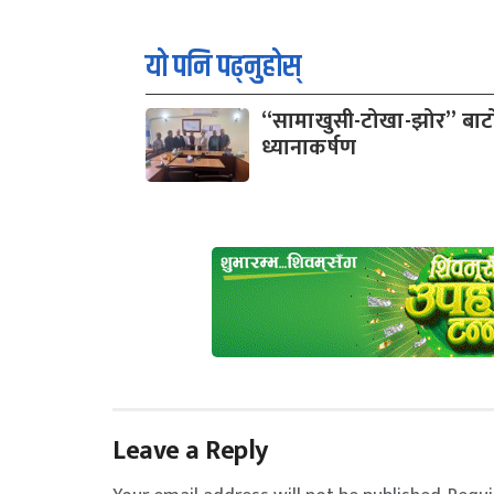
यो पनि पढ्नुहोस्
“सामाखुसी-टोखा-झोर” बाटो
ध्यानाकर्षण
Leave a Reply