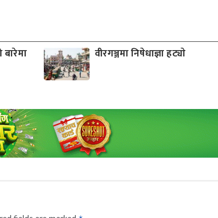
 बारेमा
वीरगञ्जमा निषेधाज्ञा हट्याे