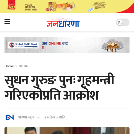
Home
समाचार
सुधन गुरुङ पुनः गृहमन्त्री
गरिएकाेप्रति आक्रोश
धारणा न्यूज
२ महिना अगाडि