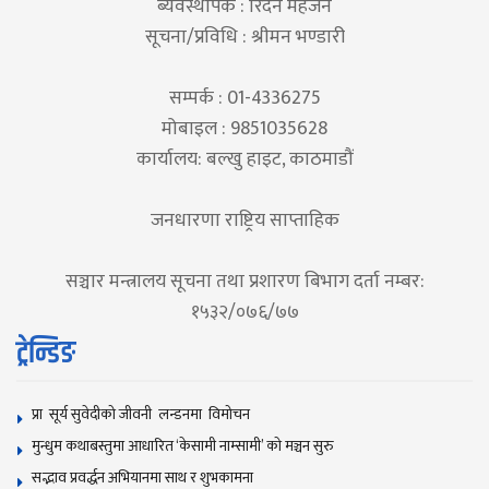
ब्यवस्थापक : रिदेन महर्जन
सूचना/प्रविधि : श्रीमन भण्डारी
सम्पर्क : 01-4336275
मोबाइल : 9851035628
कार्यालय: बल्खु हाइट, काठमाडौं
जनधारणा राष्ट्रिय साप्ताहिक
सञ्चार मन्त्रालय सूचना तथा प्रशारण बिभाग दर्ता नम्बर:
१५३२/०७६/७७
ट्रेन्डिङ
प्रा सूर्य सुवेदीको जीवनी लन्डनमा विमोचन
मुन्धुम कथाबस्तुमा आधारित ‘केसामी नाम्सामी’ काे मञ्चन सुरु
सद्भाव प्रवर्द्धन अभियानमा साथ र शुभकामना