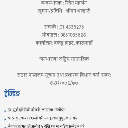
ब्यवस्थापक : रिदेन महर्जन
सूचना/प्रविधि : श्रीमन भण्डारी
सम्पर्क : 01-4336275
मोबाइल : 9851035628
कार्यालय: बल्खु हाइट, काठमाडौं
जनधारणा राष्ट्रिय साप्ताहिक
सञ्चार मन्त्रालय सूचना तथा प्रशारण बिभाग दर्ता नम्बर:
१५३२/०७६/७७
ट्रेन्डिङ
प्रा सूर्य सुवेदीको जीवनी लन्डनमा विमोचन
भारतबाट भन्सार छली गरी ल्याइएको मुचुल्का तयार
नेकपा(बहुमत)ले असोज ५ देखि १० मा राष्ट्रिय सम्मेलन गर्ने