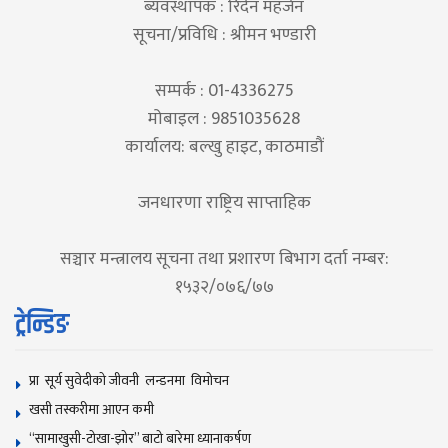
ब्यवस्थापक : रिदेन महर्जन
सूचना/प्रविधि : श्रीमन भण्डारी
सम्पर्क : 01-4336275
मोबाइल : 9851035628
कार्यालय: बल्खु हाइट, काठमाडौं
जनधारणा राष्ट्रिय साप्ताहिक
सञ्चार मन्त्रालय सूचना तथा प्रशारण बिभाग दर्ता नम्बर:
१५३२/०७६/७७
ट्रेन्डिङ
प्रा सूर्य सुवेदीको जीवनी लन्डनमा विमोचन
खसी तस्करीमा आएन कमी
“सामाखुसी-टोखा-झोर” बाटो बारेमा ध्यानाकर्षण