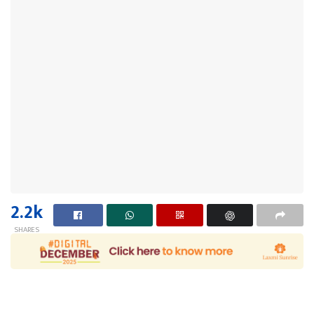
2.2k
SHARES