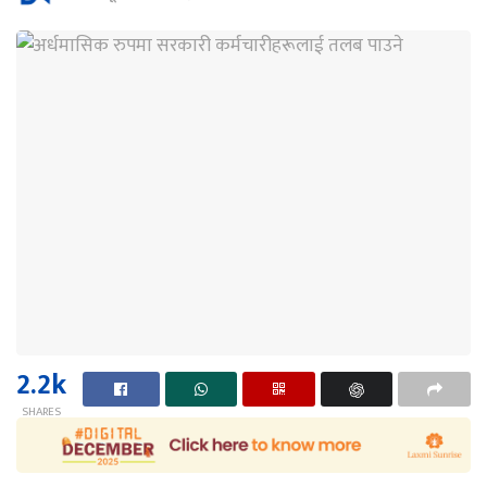
2.2k
SHARES