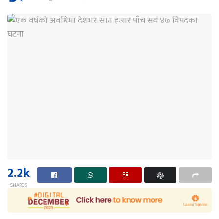
2.2k
SHARES