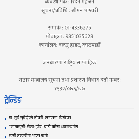
ब्यवस्थापक : रिदेन महर्जन
सूचना/प्रविधि : श्रीमन भण्डारी
सम्पर्क : 01-4336275
मोबाइल : 9851035628
कार्यालय: बल्खु हाइट, काठमाडौं
जनधारणा राष्ट्रिय साप्ताहिक
सञ्चार मन्त्रालय सूचना तथा प्रशारण बिभाग दर्ता नम्बर:
१५३२/०७६/७७
ट्रेन्डिङ
प्रा सूर्य सुवेदीको जीवनी लन्डनमा विमोचन
“सामाखुसी-टोखा-झोर” बाटो बारेमा ध्यानाकर्षण
खसी तस्करीमा आएन कमी