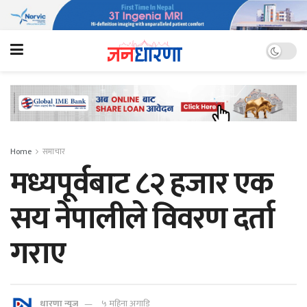
Home
समाचार
मध्यपूर्वबाट ८२ हजार एक
सय नेपालीले विवरण दर्ता
गराए
धारणा न्यूज
५ महिना अगाडि