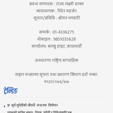
प्रवन्ध सम्पादक : राज्य लक्ष्मी शाक्य
ब्यवस्थापक : रिदेन महर्जन
सूचना/प्रविधि : श्रीमन भण्डारी
सम्पर्क : 01-4336275
मोबाइल : 9851035628
कार्यालय: बल्खु हाइट, काठमाडौं
जनधारणा राष्ट्रिय साप्ताहिक
सञ्चार मन्त्रालय सूचना तथा प्रशारण बिभाग दर्ता नम्बर:
१५३२/०७६/७७
ट्रेन्डिङ
प्रा सूर्य सुवेदीको जीवनी लन्डनमा विमोचन
ग्यासको कृत्रिम अभाव : निगम, उद्योगी र विक्रेतामाथि प्रश्न