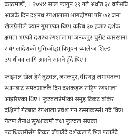
काठमाडौं, । २०४४ साल फागुन २९ गते अर्थात ३८ वर्षअघि
आजकै दिन दशरथ रंगशालामा भागदौडमा परि ७१ जना
खेलप्रेमीले ज्यान गुमाएका थिए। करिब ३० हजार दर्शक
क्षमता भएको दशरथ रंगशालामा जनकपुर चुरोट कारखाना
र बंगलादेशको मुक्तिजोद्धा त्रिभुवन च्यालेन्ज शिल्ड
उपाधीका लागि आमने सामने हुँदै थिए ।
फाइनल खेल हेर्न बुटवल, जनकपुर, वीरगञ्ज लगायतका
स्थानबाट समेतआजकै दिन दर्शकहरू राष्ट्रिय रंगशाला
ओइरिएका थिए । फुटबलप्रेमीको समुह टिकट बोकेर
दक्षिणी गेटबाट रंगशाला प्रवेश गर्न रस्साकस्सी गर्दै थिए।
गेटमा तैनाथ सुरक्षाकर्मी तथा फुटबल संघका
पदाधिकारीसँग टिकट जँचाउँदै दर्शकलाई भित्र पठाउँदै