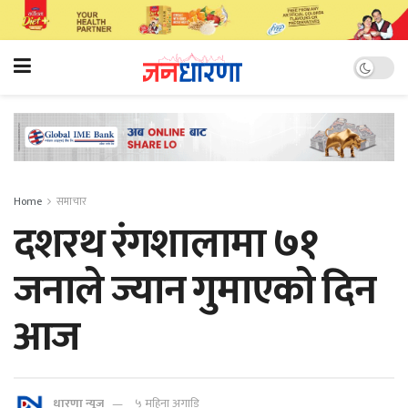
Home
समाचार
दशरथ रंगशालामा ७१
जनाले ज्यान गुमाएकाे दिन
आज
धारणा न्यूज
५ महिना अगाडि