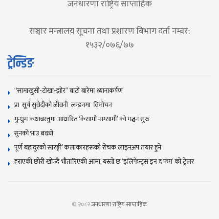
जनधारणा राष्ट्रिय साप्ताहिक
सञ्चार मन्त्रालय सूचना तथा प्रशारण बिभाग दर्ता नम्बर:
१५३२/०७६/७७
ट्रेन्डिङ
“सामाखुसी-टोखा-झोर” बाटो बारेमा ध्यानाकर्षण
प्रा सूर्य सुवेदीको जीवनी लन्डनमा विमोचन
मुन्धुम कथाबस्तुमा आधारित ‘केसामी नाम्सामी’ काे मञ्चन सुरु
सुनकाे भाउ बढ्याे
पूर्ण बहादुरको सारङ्गी’ कलाकारहरूको रोचक लाइनअप तयार हुने
हराएकी छोरी खोज्दै भौतारिएकी आमा, यस्तो छ ‘इलिफेन्ट्स इन द फग’ को ट्रेलर
© २०८२
जनधारणा राष्ट्रिय साप्ताहिक