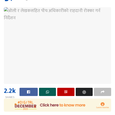
2.2k
SHARES