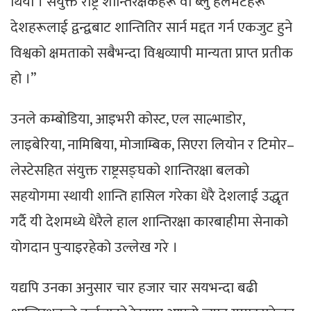
थियो । संयुक्त राष्ट्र शान्तिरक्षकहरू वा ब्लु हेलमेटहरू
देशहरूलाई द्वन्द्वबाट शान्तितिर सार्न मद्दत गर्न एकजुट हुने
विश्वको क्षमताको सबैभन्दा विश्वव्यापी मान्यता प्राप्त प्रतीक
हो ।”
उनले कम्बोडिया, आइभरी कोस्ट, एल साल्भाडोर,
लाइबेरिया, नामिबिया, मोजाम्बिक, सिएरा लियोन र टिमोर–
लेस्टेसहित संयुक्त राष्ट्रसङ्घको शान्तिरक्षा बलको
सहयोगमा स्थायी शान्ति हासिल गरेका धेरै देशलाई उद्धृत
गर्दै यी देशमध्ये धेरैले हाल शान्तिरक्षा कारबाहीमा सेनाको
योगदान पुर्‍याइरहेको उल्लेख गरे ।
यद्यपि उनका अनुसार चार हजार चार सयभन्दा बढी