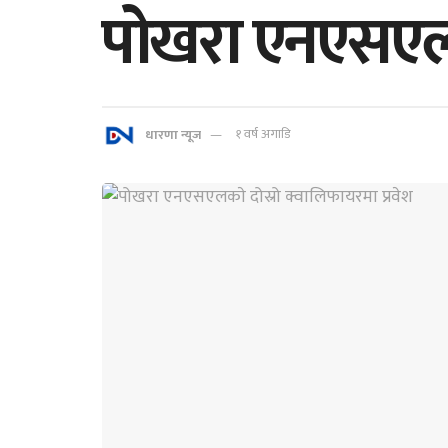
पोखरा एनएसएलका
धारणा न्यूज
१ वर्ष अगाडि