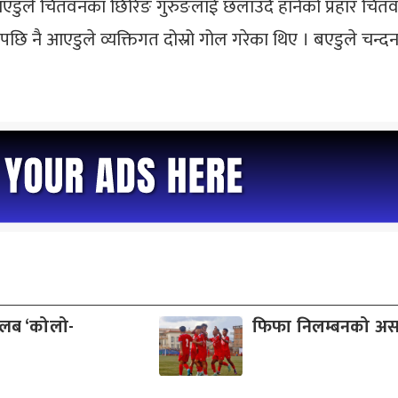
एडुले चितवनका छिरिङ गुरुङलाई छलाउँदै हानेको प्रहार चितव
छि नै आएडुले व्यक्तिगत दोस्रो गोल गरेका थिए । बएडुले चन्
क्लब ‘कोलो-
फिफा निलम्बनको अस