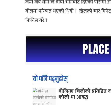
जन्मे जय धामीले दायाँ भागबाट दिएको पासमा आ
गोलमा परिणत भएकाे थियाे । खेलकाे चार मिनेटप
फिनिस गरे ।
यो पनि पढ्नुहोस्
बोजिन्हा चिलीको प्रतिष्ठित 
कोलो’मा आबद्ध