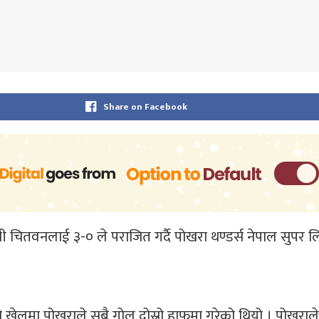
Share on Facebook
चितवनलाई ३-० ले पराजित गर्दै पोखरा थण्डर्स नेपाल सुपर लिग
ो खेलमा पोखराले सबै गोल दोस्रो हाफमा गरेको थियो । पोखर