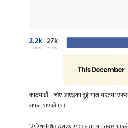
2.2k
27k
SHARES
VIEWS
काठमाडौं । जोए आएडुको दुई गोल मद्दतमा एफसी 
सफल भएकाे छ ।
त्रिपुरेश्वरस्थित दशरथ रंगशालमा आइतबार भएक