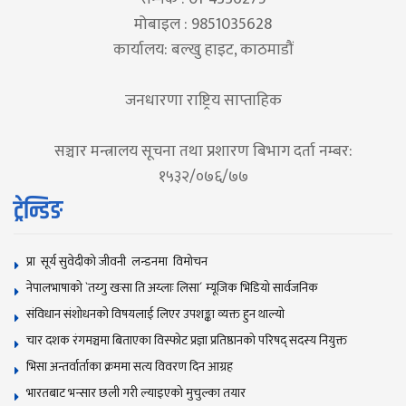
मोबाइल : 9851035628
कार्यालय: बल्खु हाइट, काठमाडौं
जनधारणा राष्ट्रिय साप्ताहिक
सञ्चार मन्त्रालय सूचना तथा प्रशारण बिभाग दर्ता नम्बर:
१५३२/०७६/७७
ट्रेन्डिङ
प्रा सूर्य सुवेदीको जीवनी लन्डनमा विमोचन
नेपालभाषाकाे `तय्गु खःसा ति अय्लाः लिसा´ म्यूजिक भिडियाे सार्वजनिक
संविधान संशोधनकाे विषयलाई लिएर उपशङ्का व्यक्त हुन थाल्याे
चार दशक रंगमञ्चमा बिताएका विस्फोट प्रज्ञा प्रतिष्ठानको परिषद् सदस्य नियुक्त
भिसा अन्तर्वार्ताका क्रममा सत्य विवरण दिन आग्रह
भारतबाट भन्सार छली गरी ल्याइएको मुचुल्का तयार