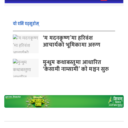
यो पनि पढ्नुहोस्
‘म मदनकृष्ण’मा हरिवंश
आचार्यको भूमिकामा अरुण
मुन्धुम कथाबस्तुमा आधारित
‘केसामी नाम्सामी’ काे मञ्चन सुरु