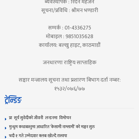
ब्यवस्थापक : रिदेन महर्जन
सूचना/प्रविधि : श्रीमन भण्डारी
सम्पर्क : 01-4336275
मोबाइल : 9851035628
कार्यालय: बल्खु हाइट, काठमाडौं
जनधारणा राष्ट्रिय साप्ताहिक
सञ्चार मन्त्रालय सूचना तथा प्रशारण बिभाग दर्ता नम्बर:
१५३२/०७६/७७
ट्रेन्डिङ
प्रा सूर्य सुवेदीको जीवनी लन्डनमा विमोचन
मुन्धुम कथाबस्तुमा आधारित ‘केसामी नाम्सामी’ काे मञ्चन सुरु
भदौ १ गते उम्मेदवार क्लब खोल्दै रास्वपा