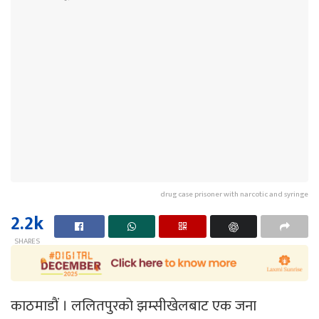
drug case prisoner with narcotic and syringe
2.2k
SHARES
काठमाडाैं । ललितपुरको झम्सीखेलबाट एक जना