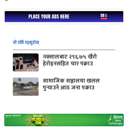
यो पनि पढ्नुहोस्
नक्सालबाट २९६.७५ खैरो
हेरोइनसहित चार पक्राउ
सामाजिक सञ्जालमा खलल
पुर्‍याउने आठ जना पक्राउ