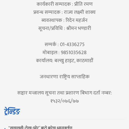
कार्यकारी सम्पादक : प्रीति रमण
प्रवन्ध सम्पादक : राज्य लक्ष्मी शाक्य
ब्यवस्थापक : रिदेन महर्जन
सूचना/प्रविधि : श्रीमन भण्डारी
सम्पर्क : 01-4336275
मोबाइल : 9851035628
कार्यालय: बल्खु हाइट, काठमाडौं
जनधारणा राष्ट्रिय साप्ताहिक
सञ्चार मन्त्रालय सूचना तथा प्रशारण बिभाग दर्ता नम्बर:
१५३२/०७६/७७
ट्रेन्डिङ
“सामाखुसी-टोखा-झोर” बाटो बारेमा ध्यानाकर्षण