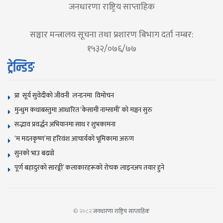
जनधारणा राष्ट्रिय साप्ताहिक
सञ्चार मन्त्रालय सूचना तथा प्रशारण बिभाग दर्ता नम्बर:
१५३२/०७६/७७
ट्रेन्डिङ
प्रा सूर्य सुवेदीको जीवनी लन्डनमा विमोचन
मुन्धुम कथाबस्तुमा आधारित ‘केसामी नाम्सामी’ काे मञ्चन सुरु
सद्भाव प्रवर्द्धन अभियानमा साथ र शुभकामना
‘म मदनकृष्ण’मा हरिवंश आचार्यको भूमिकामा अरुण
सुनकाे भाउ बढ्याे
पूर्ण बहादुरको सारङ्गी’ कलाकारहरूको रोचक लाइनअप तयार हुने
© २०८२
जनधारणा राष्ट्रिय साप्ताहिक