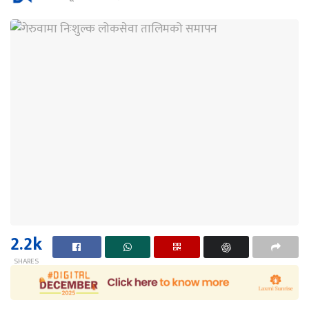
2.2k
SHARES