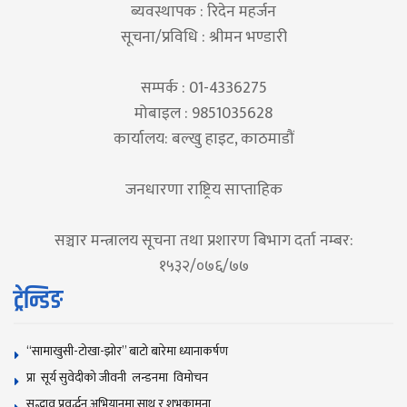
ब्यवस्थापक : रिदेन महर्जन
सूचना/प्रविधि : श्रीमन भण्डारी
सम्पर्क : 01-4336275
मोबाइल : 9851035628
कार्यालय: बल्खु हाइट, काठमाडौं
जनधारणा राष्ट्रिय साप्ताहिक
सञ्चार मन्त्रालय सूचना तथा प्रशारण बिभाग दर्ता नम्बर:
१५३२/०७६/७७
ट्रेन्डिङ
“सामाखुसी-टोखा-झोर” बाटो बारेमा ध्यानाकर्षण
प्रा सूर्य सुवेदीको जीवनी लन्डनमा विमोचन
सद्भाव प्रवर्द्धन अभियानमा साथ र शुभकामना