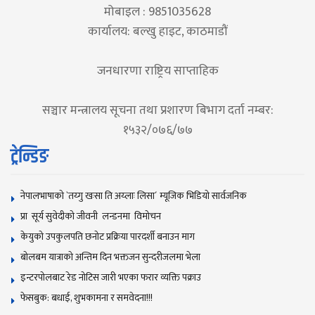
मोबाइल : 9851035628
कार्यालय: बल्खु हाइट, काठमाडौं
जनधारणा राष्ट्रिय साप्ताहिक
सञ्चार मन्त्रालय सूचना तथा प्रशारण बिभाग दर्ता नम्बर:
१५३२/०७६/७७
ट्रेन्डिङ
नेपालभाषाकाे `तय्गु खःसा ति अय्लाः लिसा´ म्यूजिक भिडियाे सार्वजनिक
प्रा सूर्य सुवेदीको जीवनी लन्डनमा विमोचन
केयुको उपकुलपति छनोट प्रक्रिया पारदर्शी बनाउन माग
बोलबम यात्राकाे अन्तिम दिन भक्तजन सुन्दरीजलमा भेला
इन्टरपोलबाट रेड नोटिस जारी भएका फरार व्यक्ति पक्राउ
फेसबुक: बधाई, शुभकामना र समवेदना!!!