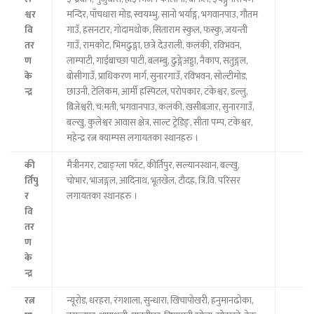
श्वर
मन्दिर, पाँचधारा मोड, स्वयम्भु, सानो भर्याङ्ग, भगवानपाउ, गौतम
वि
गाउँ, हसनटार, गोदामथोक, सिताराम स्कुल, फस्कु, जयन्ती
तर
गाउँ, रामकोट, भिमढुङ्गा, छत्रे देउराली, कलंकी, रविभवन,
ण
लाम्पाटी, गाईबाच्छा पाटी, बलम्बु, ढुङ्गेअड्डा, नैकाप, सतुङ्गल,
के
बोसीगाउँ, प्राधिकरण मार्ग, सुनारगाउँ, रविभवन, सोल्टीमोड,
न्द्र
छाउनी, टेलिकम, आर्मी हस्पिटल, परोपकार, टंकेश्वर, डल्लु,
बिजेश्वरी, च:मती, भगवानपाउ, कलंकी, खसीबजार, सुनारगाउँ,
बल्खु, कुलेश्वर आवास क्षेत्र, साल्ट ट्रेडिङ्, सीता पम्प, टंकेश्वर,
महेन्द्र रत्न क्याम्पस लगायतका स्थानहरु ।
की
मैत्रीनगर, ट्याङ्ग्ला फाँट, कीर्तिपुर, सल्यानस्थान, बल्खु,
र्तिपु
चोभार, भाजङ्गल, आदिनाथ, भूतखेल, टौदह, त्रि.वि. परिसर
र
लगायतका स्थानहरु ।
वि
तर
ण
के
न्द्र
रत्न
न्यूरोड, धरहरा, रंगशाला, सुन्धारा, खिचापोखरी, हनुमानढोका,