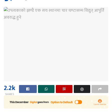
2.2k
SHARES