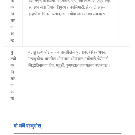
पा
बसन्तपुर, थापाथली, माइतीघर, विष्णुमती खोला, सोह्रखुट्टे, टेकु,
र्क
स्वास्थ्य सेवा विभाग, त्रिपुरेश्वर, कालिमाटी, क्षेत्रपाटी, असन,
वि
इन्द्रचोक, भिमसेनस्थान, लगन चोक लगायतका स्थानहरु ।
तर
ण
के
न्द्र
पु
बल्खु हेल्थ पोष्ट, सानेपा, झम्सीखेल, पुल्चोक, हरिहर भवन,
ल्चो
नख्खु चोक, बागडोल, धोबिधारा, धोबिघाट, नयाँबाटो, भैंसेपाटी,
क
सिद्धीविनायक टोल, मञ्जुश्री, कुपण्डोल लगायतका स्थानहरु ।
वि
तर
ण
के
न्द्र
यो पनि पढ्नुहोस्