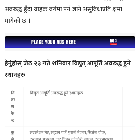
अवरुद्ध हुँदा ग्राहक वर्गमा पर्न जाने असुविधाप्रति क्षमा
मागेको छ ।
हेर्नुहोस् जेठ २३ गते शनिबार विद्युत् आपूर्ति अवरुद्ध हुने
स्थानहरु
वि
विद्युत आपूर्ति अवरुद्ध हुने स्थानहरु
तर
ण
के
न्द्र
कु
सबस्टेशन गेट, खड्का गाउँ, पुरानो नैकाप, सिर्जना चोक,
ले
इन्द्रथान, गुर्जुधारा, हाई भिजन कोलोनी, बाफल, इचङ्गुनारायण