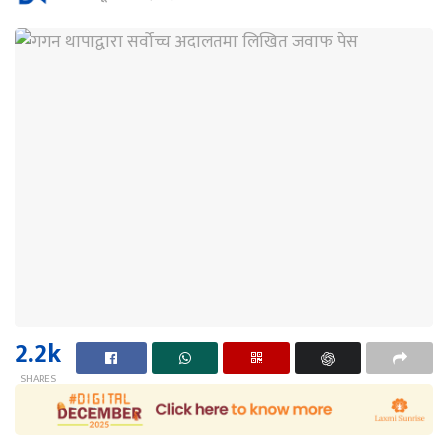
2.2k
SHARES