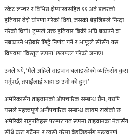
रकेट लन्चर र विभिन्न क्षेप्यास्त्रसहित ११ अर्ब डलरको
हतियार बेच्ने घोषणा गरेको थियो, जसको बेइजिङले निन्दा
गरेको थियो। ट्रम्पले उक्त हतियार बिक्री अघि बढाउने वा
नबढाउने भन्नेबारे छिट्टै निर्णय गर्ने र आफूले सीसँग यस
विषयमा ‘विस्तृत रूपमा’ छलफल गरेको जनाए।
उनले थपे, ‘मैले अहिले ताइवान चलाइरहेको व्यक्तिसँग कुरा
गर्नुपर्छ, तपाईंलाई थाहा छ उनी को हुन्।’
अमेरिकासँग ताइवानको औपचारिक सम्बन्ध छैन, यद्यपि
यसले महत्त्वपूर्ण अनौपचारिक सम्बन्ध कायम राखेको छ।
अमेरिकी राष्ट्रपतिहरू परम्परागत रूपमा ताइवानका नेतासँग
सीधै कुरा गर्दैनन्, र त्यसो गरेमा बेइजिङसँग महत्वपूर्ण