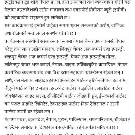
इन्ट्रोडक्शन ट्रेड शोज नेपाल प्रा.लि. द्वारा आयोजना तथा व्यवस्थापन गरिने यस
मेलामा बङ्गलादेशको उद्योग मन्त्रालय तथा एक्सपोर्ट प्रोमोसन ब्यूरो (इपीबी)
को सहकार्यमा सञ्चालन हुन लागेको छ ।
यस कार्यक्रमलाई इन्डोर्स वाईका रूपमा भुटान सरकारको उद्योग, वाणिज्य
तथा रोजगारी मन्त्रालयले समर्थन गरेको छ ।
कार्यक्रमका सहयोगी संस्थाहरूका रूपमा नेपाल चेम्बर अफ कमर्स, नेपाल
घरेलु तथा साना उद्योग महासंघ, ललितपुर चेम्बर अफ कमर्स एण्ड इन्डस्ट्री,
भक्तपुर चेम्बर अफ कमर्स एण्ड इन्डस्ट्री, चेम्बर अफ इन्डस्ट्रीज मोरङ,
ललितपुर चेम्बर अफ कमर्स, नेपाल–चाइना एक्जिक्युटिभ काउन्सिल, नेपाल
कस्मेटिक व्यवसाय संघ तथा विश्व उद्यम सहायता फाउन्डेसन रहेका छन् ।
साथै, यस मेलाका साझेदारहरूमा अनलाइन पार्टनर इटिकेटनेपाल डट कम,
बीटुबी पार्टनर विराट बजार, इन्टरनेट पार्टनर वल्र्डलिंक, लाइटिङ पार्टनर
एक्जिविसन लाइट हाउस, सीसीटिभी पार्टनर जोडहनी ग्रुप, ई–कमर्स पार्टनर
वन पसल प्राइभेट लिमिटेड, टेक्सटाइल पार्टनर नित्य ट्रेडिसनल र उद्यमी
पार्टनर उद्यमी घर रहेका छन् ।
मेलामा भारत, बङ्गलादेश, नेपाल, भुटान, पाकिस्तान, अफगानिस्तान, श्रीलंका र
माल्दिभ्स लगायतका देशहरूको सहभागिता रहने अपेक्षा गरिएको छ ।