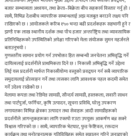
आयोजकका अनुसार मेलाको मुख्य उद्देश्य उत्पादन तथा सेवाको प्रवद्र्धन,
बजार सम्भाव्यता अध्ययन, तथा क्रेता–बिक्रेता बीच सहकार्य विस्तार गर्नु हो ।
साथै, विभिन्न देशबीच व्यापारिक सम्बन्धलाई अझ मजबुत बनाउने लक्ष्य पनि
राखिएको छ । आयोजकले करिब १५० भन्दा बढी प्रदर्शकहरू सहभागी हुने र
झण्डै एक लाख स्थानीय दर्शक तथा पाँच हजार अन्तर्राष्ट्रिय तथा व्यावसायिक
प्रतिनिधिहरूको उपस्थितिको अपेक्षा गरिएको मेला संयोजक सुमन महर्जनले
बताउनुभयो ।
गुणस्तरीय सामान प्रयोग गर्न उपभोक्ता हित सम्बन्धी जनचेतना अभिवृद्धि गर्ने
दायित्वलाई प्रदर्शनीले प्राथमिकता दिने छ । निकासी अभिबृद्धि गर्ने उद्देश्य
लिई यस प्रदर्शनी मार्फत निकासीयोग्य वस्तुको प्रवद्र्घन गर्न सबै व्यापारिक
समुदायलाई प्रोत्साहन गर्ने तथा त्यसका लागि आवश्यक पहल कदमी समेत
गर्ने उदेश्य राखेको छ ।
मेलामा कपडा तथा रेडिमेड सामग्री, सौन्दर्य सामग्री, हस्तकला, सवारी साधन
तथा पार्टपुर्जा, फर्निचर, कृषि उत्पादन, सूचना प्रविधि, घरेलु उपकरण
लगायतका विभिन्न क्षेत्रका उत्पादन तथा सेवाहरू आदी सामग्रीहरूको
प्रदर्शनीले आगन्तुकहरूका लागि एक्स्पो एउटा उपयुक्त आकर्षण बन्न सक्ने
विश्वास गरिएको छ । साथै, व्यापारिक भेटघाट, फुड फेष्टिवल, रक्तदान
कार्यक्रम तथा मनोरञ्जनात्मक गतिविधिहरू समेत सञ्चालन गरिने जनाइएको