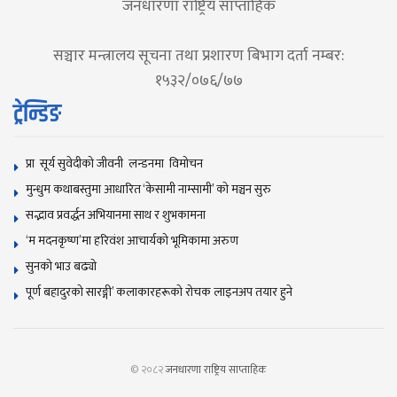
जनधारणा राष्ट्रिय साप्ताहिक
सञ्चार मन्त्रालय सूचना तथा प्रशारण बिभाग दर्ता नम्बर:
१५३२/०७६/७७
ट्रेन्डिङ
प्रा सूर्य सुवेदीको जीवनी लन्डनमा विमोचन
मुन्धुम कथाबस्तुमा आधारित ‘केसामी नाम्सामी’ काे मञ्चन सुरु
सद्भाव प्रवर्द्धन अभियानमा साथ र शुभकामना
‘म मदनकृष्ण’मा हरिवंश आचार्यको भूमिकामा अरुण
सुनकाे भाउ बढ्याे
पूर्ण बहादुरको सारङ्गी’ कलाकारहरूको रोचक लाइनअप तयार हुने
© २०८२
जनधारणा राष्ट्रिय साप्ताहिक