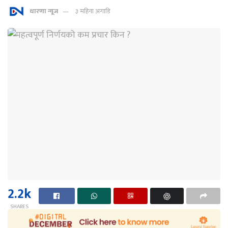
धारणा न्यूज
३ महिना अगाडि
2.2k
SHARES