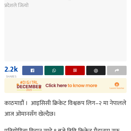
2.2k
SHARES
काठमाडौं । आइसिसी क्रिकेट विश्वकप लिग–२ मा नेपालले
आज ओमानसँग खेल्दैछ।
प्रतियोगिता विहान साढे ९ बजे त्रिवि क्रिकेट मैदानमा सुरु