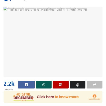
2.2k
SHARES