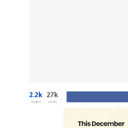
2.2k
27k
SHARES
VIEWS