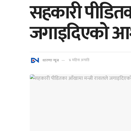
सहकारी पीडितका
जगाइदिएको आ
धारणा न्यूज
४ महिना अगाडि