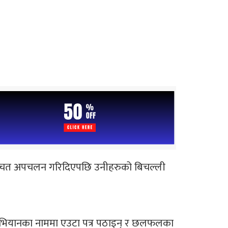
े बचत अपचलन गरिदिएपछि उनीहरुको बिचल्ली
िय अभियानका नाममा एउटा पत्र पठाइन् र छलफलका