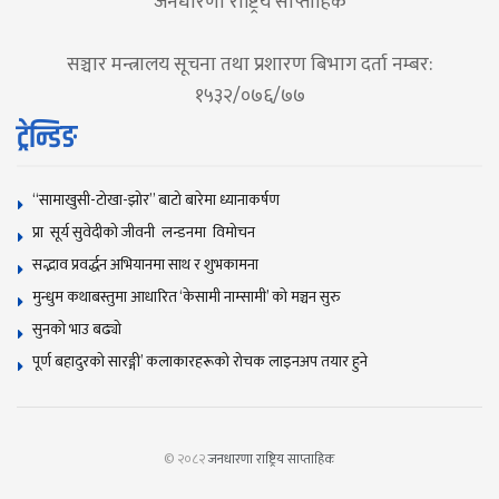
जनधारणा राष्ट्रिय साप्ताहिक
सञ्चार मन्त्रालय सूचना तथा प्रशारण बिभाग दर्ता नम्बर:
१५३२/०७६/७७
ट्रेन्डिङ
“सामाखुसी-टोखा-झोर” बाटो बारेमा ध्यानाकर्षण
प्रा सूर्य सुवेदीको जीवनी लन्डनमा विमोचन
सद्भाव प्रवर्द्धन अभियानमा साथ र शुभकामना
मुन्धुम कथाबस्तुमा आधारित ‘केसामी नाम्सामी’ काे मञ्चन सुरु
सुनकाे भाउ बढ्याे
पूर्ण बहादुरको सारङ्गी’ कलाकारहरूको रोचक लाइनअप तयार हुने
© २०८२
जनधारणा राष्ट्रिय साप्ताहिक