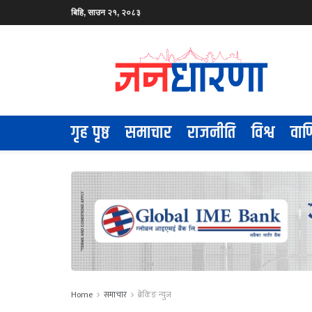
बिहि, साउन २१, २०८३
गृह पृष्ठ
समाचार
राजनीति
विश्व
वाण
Home
समाचार
ब्रेकिङ न्युज