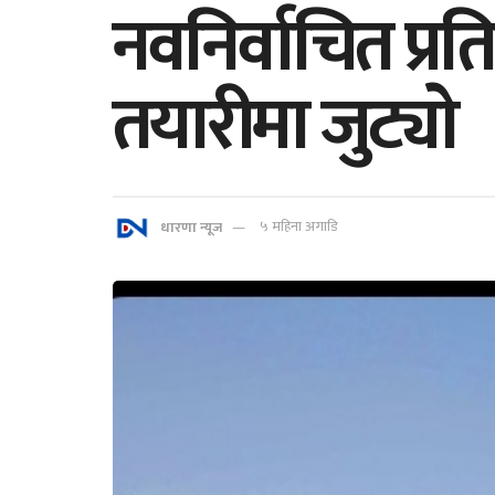
नवनिर्वाचित प
तयारीमा जुट्याे
धारणा न्यूज
५ महिना अगाडि