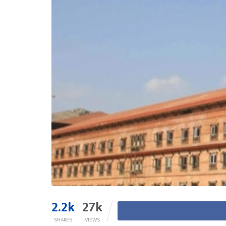
2.2k
27k
SHARES
VIEWS