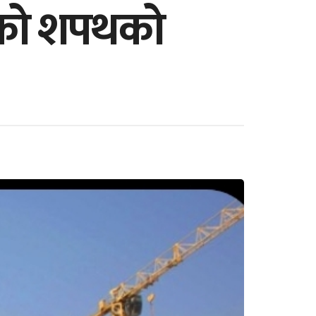
रुको शपथको