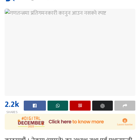
2.2k
SHARES