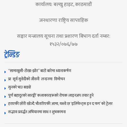
कार्यालय: बल्खु हाइट, काठमाडौं
जनधारणा राष्ट्रिय साप्ताहिक
सञ्चार मन्त्रालय सूचना तथा प्रशारण बिभाग दर्ता नम्बर:
१५३२/०७६/७७
ट्रेन्डिङ
“सामाखुसी-टोखा-झोर” बाटो बारेमा ध्यानाकर्षण
प्रा सूर्य सुवेदीको जीवनी लन्डनमा विमोचन
सुनकाे भाउ बढ्याे
पूर्ण बहादुरको सारङ्गी’ कलाकारहरूको रोचक लाइनअप तयार हुने
हराएकी छोरी खोज्दै भौतारिएकी आमा, यस्तो छ ‘इलिफेन्ट्स इन द फग’ को ट्रेलर
सद्भाव प्रवर्द्धन अभियानमा साथ र शुभकामना