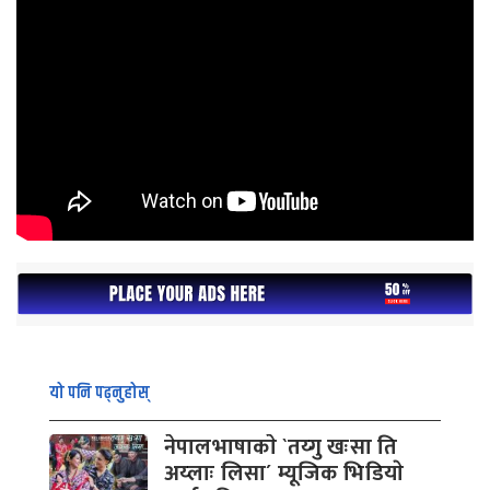
यो पनि पढ्नुहोस्
नेपालभाषाकाे `तय्गु खःसा ति
अय्लाः लिसा´ म्यूजिक भिडियाे