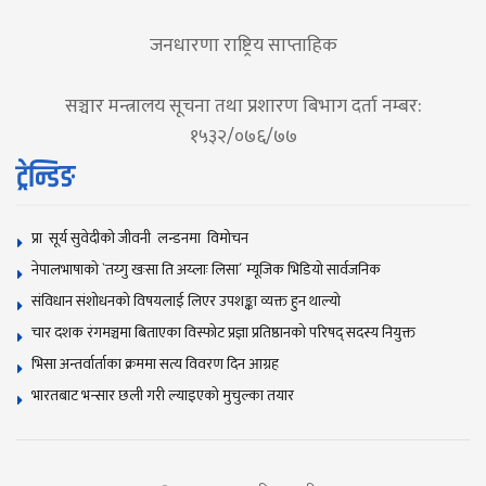
जनधारणा राष्ट्रिय साप्ताहिक
सञ्चार मन्त्रालय सूचना तथा प्रशारण बिभाग दर्ता नम्बर:
१५३२/०७६/७७
ट्रेन्डिङ
प्रा सूर्य सुवेदीको जीवनी लन्डनमा विमोचन
नेपालभाषाकाे `तय्गु खःसा ति अय्लाः लिसा´ म्यूजिक भिडियाे सार्वजनिक
संविधान संशोधनकाे विषयलाई लिएर उपशङ्का व्यक्त हुन थाल्याे
चार दशक रंगमञ्चमा बिताएका विस्फोट प्रज्ञा प्रतिष्ठानको परिषद् सदस्य नियुक्त
भिसा अन्तर्वार्ताका क्रममा सत्य विवरण दिन आग्रह
भारतबाट भन्सार छली गरी ल्याइएको मुचुल्का तयार