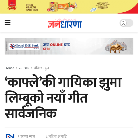
Home
समाचार
ब्रेकिङ न्युज
‘काफ्ले’की गायिका झुमा
लिम्बूको नयाँ गीत
सार्वजनिक
धारणा न्यूज
८ महिना अगाडि