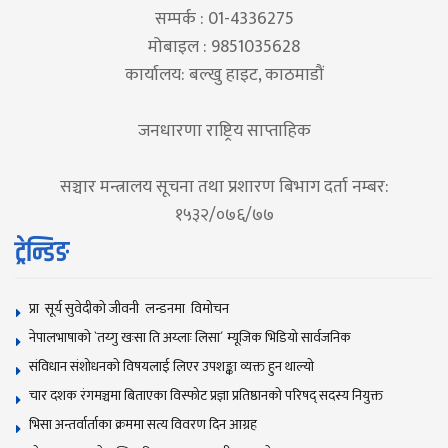
सम्पर्क : 01-4336275
मोबाइल : 9851035628
कार्यालय: बल्खु हाइट, काठमाडौं
जनधारणा राष्ट्रिय साप्ताहिक
सञ्चार मन्त्रालय सूचना तथा प्रशारण बिभाग दर्ता नम्बर:
१५३२/०७६/७७
ट्रेन्डिङ
प्रा सूर्य सुवेदीको जीवनी लन्डनमा विमोचन
नेपालभाषाकाे `तय्गु खःसा ति अय्लाः लिसा´ म्यूजिक भिडियाे सार्वजनिक
संविधान संशोधनकाे विषयलाई लिएर उपशङ्का व्यक्त हुन थाल्याे
चार दशक रंगमञ्चमा बिताएका विस्फोट प्रज्ञा प्रतिष्ठानको परिषद् सदस्य नियुक्त
भिसा अन्तर्वार्ताका क्रममा सत्य विवरण दिन आग्रह