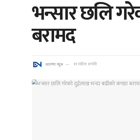
भन्सार छलि गर
बरामद
धारणा न्यूज
११ महिना अगाडि