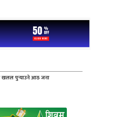
 खलल पुर्‍याउने आठ जना