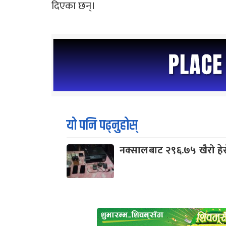
दिएका छन्।
यो पनि पढ्नुहोस्
नक्सालबाट २९६.७५ खैरो हे