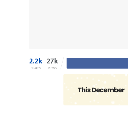
2.2k
27k
SHARES
VIEWS