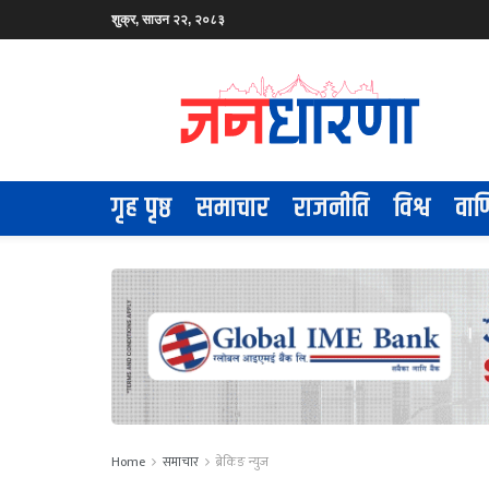
शुक्र, साउन २२, २०८३
गृह पृष्ठ
समाचार
राजनीति
विश्व
वाण
Home
समाचार
ब्रेकिङ न्युज