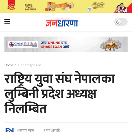
Home
Uncategorized
राष्ट्रिय युवा संघ नेपालका
लुम्बिनी प्रदेश अध्यक्ष
निलम्बित
धारणा न्यूज
१ वर्ष अगाडि