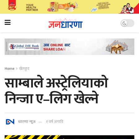
Home
खेलकुद
साम्बाले अस्ट्रेलियाको
निन्जा ए–लिग खेल्ने
धारणा न्यूज
१ वर्ष अगाडि