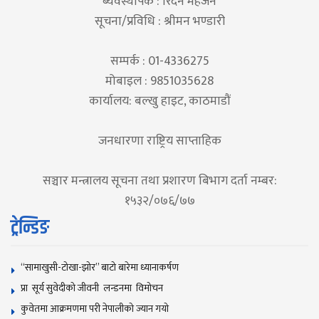
ब्यवस्थापक : रिदेन महर्जन
सूचना/प्रविधि : श्रीमन भण्डारी
सम्पर्क : 01-4336275
मोबाइल : 9851035628
कार्यालय: बल्खु हाइट, काठमाडौं
जनधारणा राष्ट्रिय साप्ताहिक
सञ्चार मन्त्रालय सूचना तथा प्रशारण बिभाग दर्ता नम्बर:
१५३२/०७६/७७
ट्रेन्डिङ
“सामाखुसी-टोखा-झोर” बाटो बारेमा ध्यानाकर्षण
प्रा सूर्य सुवेदीको जीवनी लन्डनमा विमोचन
कुवेतमा आक्रमणमा परी नेपालीको ज्यान गयाे