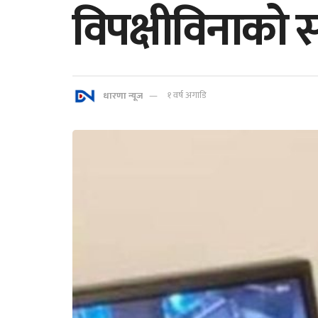
विपक्षीविनाको सं
धारणा न्यूज
१ वर्ष अगाडि