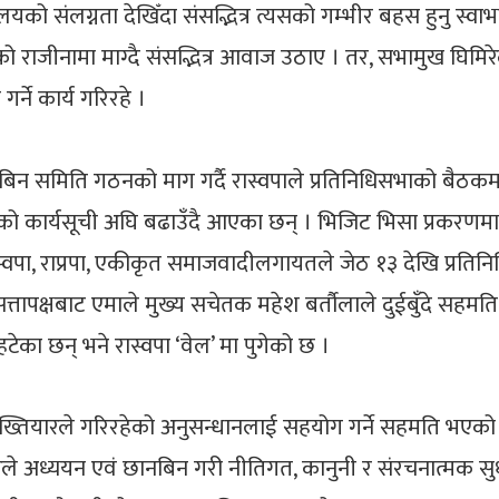
 संलग्नता देखिँदा संसद्भित्र त्यसको गम्भीर बहस हुनु स्वाभाविक थ
ीको राजीनामा माग्दै संसद्भित्र आवाज उठाए । तर, सभामुख घिमिरेल
ने कार्य गरिरहे ।
न समिति गठनको माग गर्दै रास्वपाले प्रतिनिधिसभाको बैठकमा 
कको कार्यसूची अघि बढाउँदै आएका छन् । भिजिट भिसा प्रकरणमा
 रास्वपा, राप्रपा, एकीकृत समाजवादीलगायतले जेठ १३ देखि प्रत
सत्तापक्षबाट एमाले मुख्य सचेतक महेश बर्तौलाले दुईबुँदे स
ा छन् भने रास्वपा ‘वेल’ मा पुगेको छ ।
ारे अख्तियारले गरिरहेको अनुसन्धानलाई सहयोग गर्ने सहमति भए
 अध्ययन एवं छानबिन गरी नीतिगत, कानुनी र संरचनात्मक सुधार