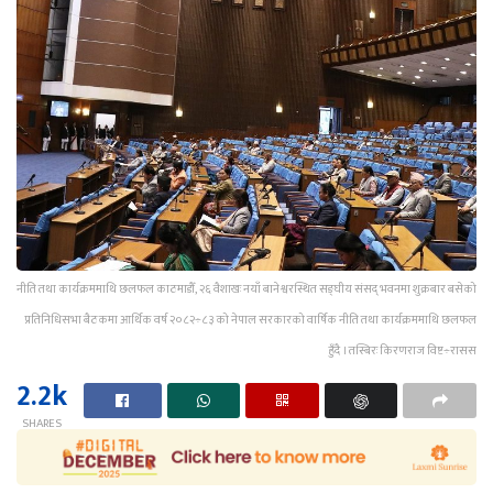
नीति तथा कार्यक्रममाथि छलफल काठमाडौँ, २६ वैशाखः नयाँ बानेश्वरस्थित सङ्घीय संसद् भवनमा शुक्रबार बसेको
प्रतिनिधिसभा बैठकमा आर्थिक वर्ष २०८२÷८३ को नेपाल सरकारको वार्षिक नीति तथा कार्यक्रममाथि छलफल
हुँदै । तस्बिरः किरणराज विष्ट÷रासस
2.2k
SHARES