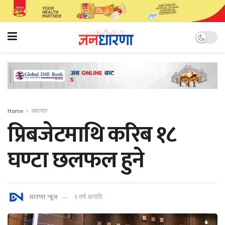
Home
समाचार
प्रिबजेटमाथि करिब १८
घण्टा छलफल हुने
धारणा न्यूज
१ वर्ष अगाडि