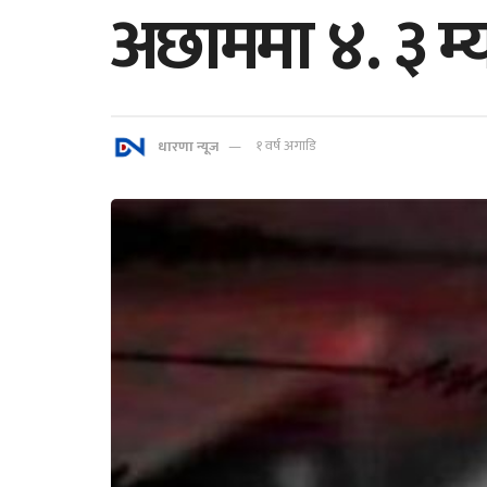
अछाममा ४. ३ म्या
धारणा न्यूज
१ वर्ष अगाडि