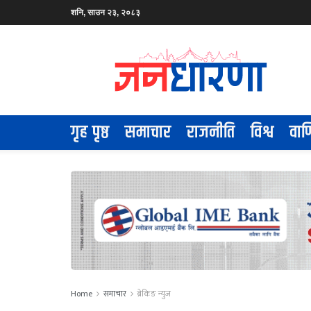
शनि, साउन २३, २०८३
गृह पृष्ठ
समाचार
राजनीति
विश्व
वाण
Home
समाचार
ब्रेकिङ न्युज