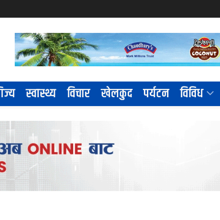
िज्य
स्वास्थ्य
विचार
खेलकुद
पर्यटन
विविध