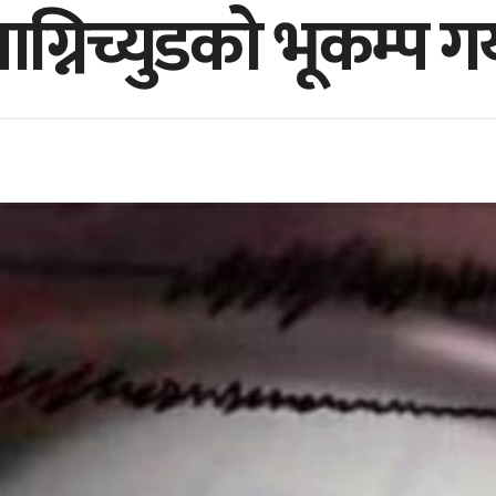
ग्निच्युडको भूकम्प गय