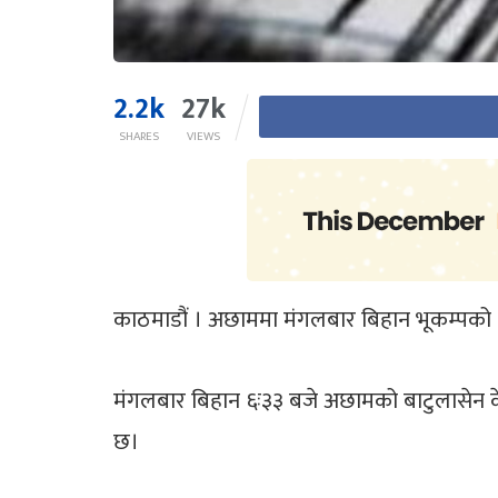
2.2k
27k
SHARES
VIEWS
काठमाडौं । अछाममा मंगलबार बिहान भूकम्पको
मंगलबार बिहान ६ः३३ बजे अछामको बाटुलासेन केन्द्
छ।