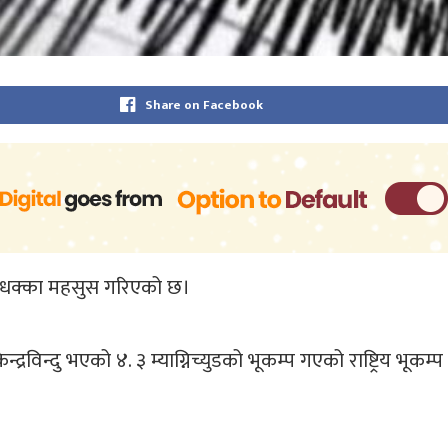
Share on Facebook
 धक्का महसुस गरिएको छ।
रविन्दु भएको ४. ३ म्याग्निच्युडको भूकम्प गएको राष्ट्रिय भूकम