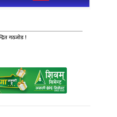
द्रित गठजोड !