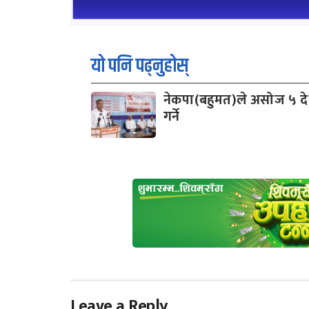
यो पनि पढ्नुहोस्
नेकपा(बहुमत)ले असोज ५ देखि
गर्ने
Leave a Reply