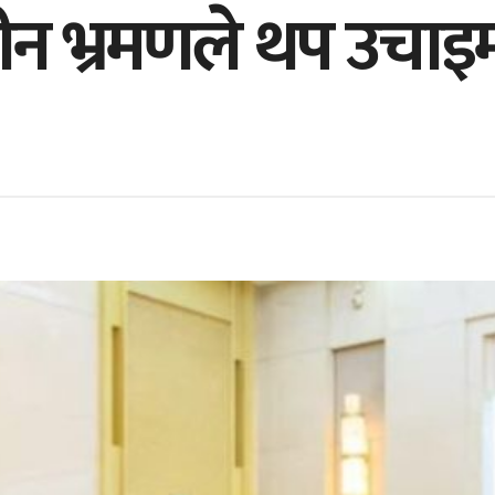
चीन भ्रमणले थप उचाइमा 