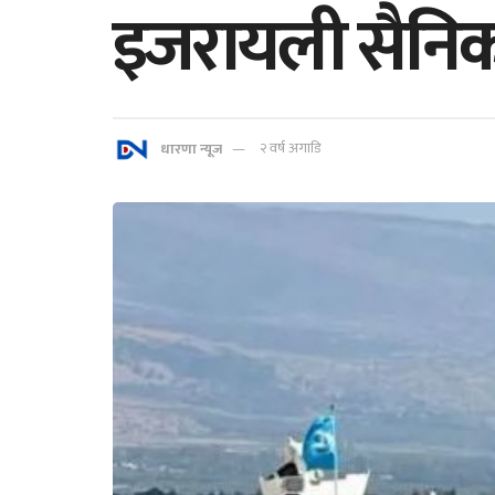
इजरायली सैनिक 
धारणा न्यूज
२ वर्ष अगाडि